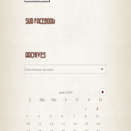
SUR FACEBOOK
ARCHIVES
août 2026
L
Ma
Me
J
V
S
D
2
1
3
4
5
6
7
8
9
10
11
12
13
14
15
16
17
18
19
20
21
22
23