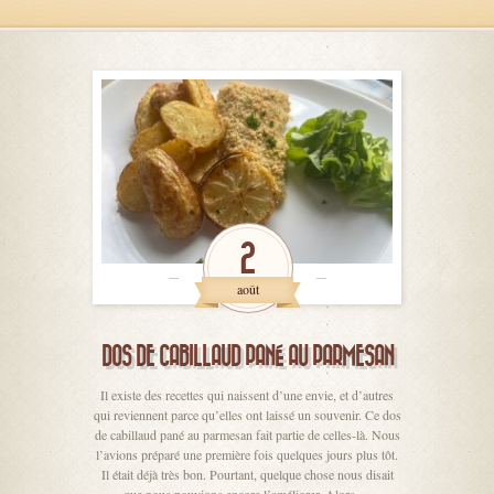
2
août
DOS DE CABILLAUD PANÉ AU PARMESAN
Il existe des recettes qui naissent d’une envie, et d’autres
qui reviennent parce qu’elles ont laissé un souvenir. Ce dos
de cabillaud pané au parmesan fait partie de celles-là. Nous
l’avions préparé une première fois quelques jours plus tôt.
Il était déjà très bon. Pourtant, quelque chose nous disait