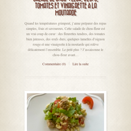
TOMATES ET VINAIGRETTE À LA
MOUTARDE
Quand les températures grimpent, j’aime préparer des repas
simples, frais et savoureux. Cette salade de chou-fleur est
un vrai coup de cœur : des fleurettes tendres, des tomates
bien juteuses, des œufs durs, quelques lamelles d’oignon
rouge et une vinaigrette à la moutarde qui relève
délicatement l’ensemble. Le petit plus ? J’assaisonne le
chou-fleur avant…
Commentaire (0)
Lire la suite