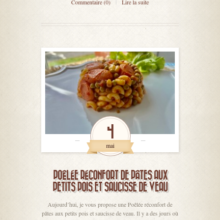
Commentaire (0)
Lire la suite
4
mai
POÊLÉE RÉCONFORT DE PÂTES AUX
PETITS POIS ET SAUCISSE DE VEAU
Aujourd’hui, je vous propose une Poêlée réconfort de
pâtes aux petits pois et saucisse de veau. Il y a des jours où