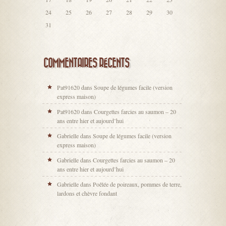
24
25
26
27
28
29
30
31
COMMENTAIRES RÉCENTS
Pat91620
dans
Soupe de légumes facile (version
express maison)
Pat91620
dans
Courgettes farcies au saumon – 20
ans entre hier et aujourd’hui
Gabrielle
dans
Soupe de légumes facile (version
express maison)
Gabrielle
dans
Courgettes farcies au saumon – 20
ans entre hier et aujourd’hui
Gabrielle
dans
Poêlée de poireaux, pommes de terre,
lardons et chèvre fondant