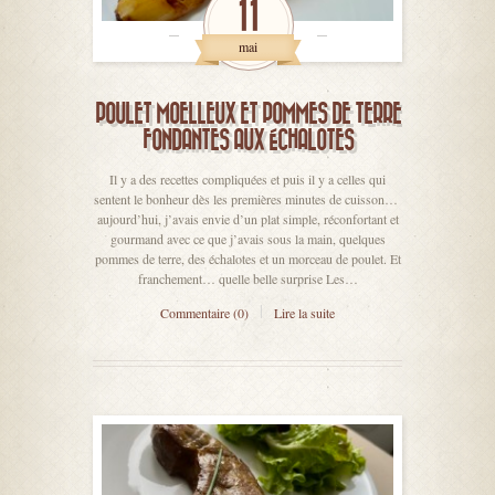
11
mai
POULET MOELLEUX ET POMMES DE TERRE
FONDANTES AUX ÉCHALOTES
Il y a des recettes compliquées et puis il y a celles qui
sentent le bonheur dès les premières minutes de cuisson…
aujourd’hui, j’avais envie d’un plat simple, réconfortant et
gourmand avec ce que j’avais sous la main, quelques
pommes de terre, des échalotes et un morceau de poulet. Et
franchement… quelle belle surprise Les…
Commentaire (0)
Lire la suite