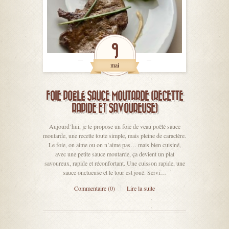
9
mai
FOIE POÊLÉ SAUCE MOUTARDE (RECETTE
RAPIDE ET SAVOUREUSE)
Aujourd’hui, je te propose un foie de veau poêlé sauce
moutarde, une recette toute simple, mais pleine de caractère.
Le foie, on aime ou on n’aime pas… mais bien cuisiné,
avec une petite sauce moutarde, ça devient un plat
savoureux, rapide et réconfortant. Une cuisson rapide, une
sauce onctueuse et le tour est joué. Servi…
Commentaire (0)
Lire la suite