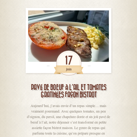
17
juin
PAVÉ DE BŒUF À L’AIL ET TOMATES
GRATINÉES FAÇON BISTROT
Aujourd’hui, j’avais envie d’un repas simple… mais
vraiment gourmand. Avec quelques tomates, un peu
d’oignon, du persil, une chapelure dorée et un joli pavé de
bœuf à l’ail, notre déjeuner s’est transformé en petite
assiette façon bistrot maison. Le genre de repas qui
parfume toute la cuisine, qu’on prépare presque en