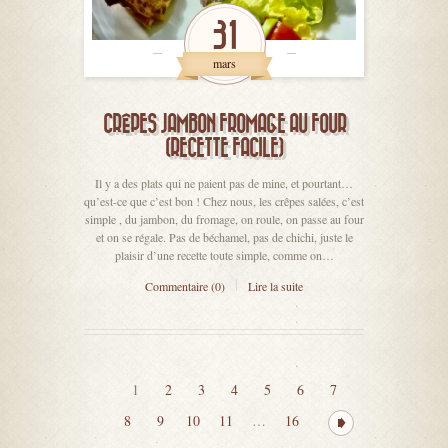
31
mars
CRÊPES JAMBON FROMAGE AU FOUR
(RECETTE FACILE)
Il y a des plats qui ne paient pas de mine, et pourtant…
qu’est-ce que c’est bon ! Chez nous, les crêpes salées, c’est
simple , du jambon, du fromage, on roule, on passe au four
et on se régale. Pas de béchamel, pas de chichi, juste le
plaisir d’une recette toute simple, comme on…
Commentaire (0)
Lire la suite
1
2
3
4
5
6
7
8
9
10
11
…
16