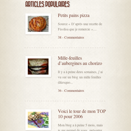
ARTICLES POPULAIRES
Petits pains pizza
Source « D’après une recette de
Fisslisa que je remercie »....
38 - Commentaires
Mille-feuilles
d’aubergines au chorizo
Il y a à peine deux semaines, j’ai
vu sur un blog un mille feuilles
d&rsquo...
36 - Commentaires
Voici le tour de mon TOP
10 pour 2006
Mon blog a à peine 5 mois, mais
je me permet de vous présenter