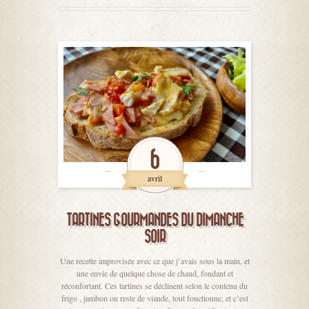
6
avril
TARTINES GOURMANDES DU DIMANCHE
SOIR
Une recette improvisée avec ce que j’avais sous la main, et
une envie de quelque chose de chaud, fondant et
réconfortant. Ces tartines se déclinent selon le contenu du
frigo , jambon ou reste de viande, tout fonctionne, et c’est