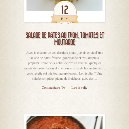
12
juillet
SALADE DE PÂTES AU THON, TOMATES ET
MOUTARDE
Avec la chaleur de ces derniers jours, j’avais envie d’une
salade de pâtes fraîche, gourmande et très simple à
préparer. Entre deux éclats de rire en cuisine, quelques
essais de présentation et une bonne dose de bonne humeur,
cette recette est née tout naturellement. Le résultat ? Une
salade complète, pleine de fraîcheur, avec des…
Commentaire (0)
Lire la suite