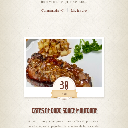
improvisant… et qu’on savoure…
Commentaire (0)
Lire la suite
30
mai
CÔTES DE PORC SAUCE MOUTARDE
Aujourd’hui je vous propose mes côtes de porc sauce
moutarde, accompagnées de pommes de terre sautées