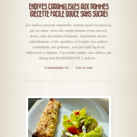
ENDIVES CARAMÉLISÉES AUX POMMES
(RECETTE FACILE DOUCE SANS SUCRE)
Les endives peuvent surprendre, surtout quand on pense ne
pas les aimer. Avec une simple pomme et une cuisson
douce, elles deviennent fondantes, légèrement sucrées
naturellement, et très agréables en bouche. Les endives
caramélisées aux pommes, sont une belle façon de
redécouvrir ce légume. Une recette simple, sans artifice, qui
change tout INGRÉDIENTS 2 endives…
Commentaire (0)
Lire la suite