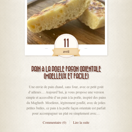
11
avril
PAIN À LA POÊLE FAÇON ORIENTALE
(MOELLEUX ET FACILE)
Une envie de pain chaud, sans four, avec ce petit goût
d’ailleurs… Aujourd’hui, je vous propose une version
simple et accessible d’un pain à la poêle, inspiré des pains
du Maghreb. Moelleux, légèrement gonflé, avec de jolies
petites bulles, ce pain à la poêle façon orientale est parfait
pour accompagner un plat ou simplement avec…
Commentaire (0)
Lire la suite