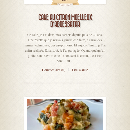
CAKE AU CITRON MOELLEUX
D’ABDESSATAR
Ce cake, je l’ai dans mes carnets depuis plus de 20 ans.
Une recette que je n’avais jamais osé faire, à cause des
termes techniques, des proportions. Et aujourd’hui… je l’ai
enfin réalisée. Et surtout, je l’ai partagée. Quand quelqu’un
goûte, sans savoir, et te dit ‘on sent le citron, il est trop
bon’… tu…
Commentaire (0)
Lire la suite