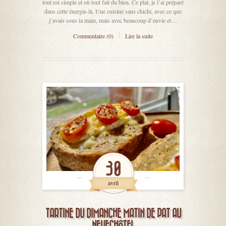
tout est simple et où tout fait du bien. Ce plat, je l’ai préparé
dans cette énergie-là. Une cuisine sans chichi, avec ce que
j’avais sous la main, mais avec beaucoup d’envie et…
Commentaire (0)
Lire la suite
30
avril
TARTINE DU DIMANCHE MATIN DE PAT AU
NEUFCHÂTEL