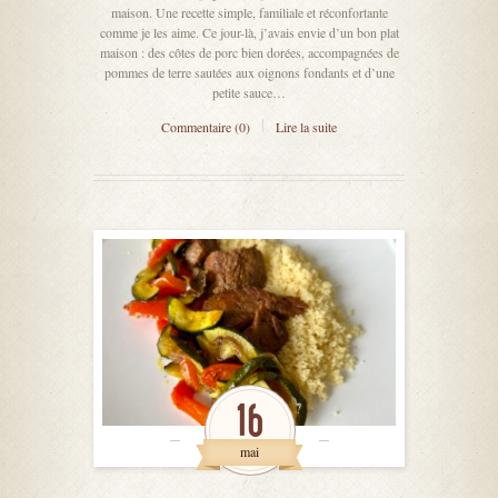
maison. Une recette simple, familiale et réconfortante
comme je les aime. Ce jour-là, j’avais envie d’un bon plat
maison : des côtes de porc bien dorées, accompagnées de
pommes de terre sautées aux oignons fondants et d’une
petite sauce…
Commentaire (0)
Lire la suite
16
mai