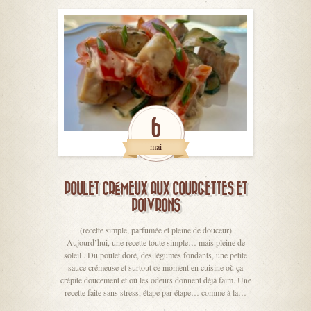
6
mai
POULET CRÉMEUX AUX COURGETTES ET
POIVRONS
(recette simple, parfumée et pleine de douceur)
Aujourd’hui, une recette toute simple… mais pleine de
soleil . Du poulet doré, des légumes fondants, une petite
sauce crémeuse et surtout ce moment en cuisine où ça
crépite doucement et où les odeurs donnent déjà faim. Une
recette faite sans stress, étape par étape… comme à la…