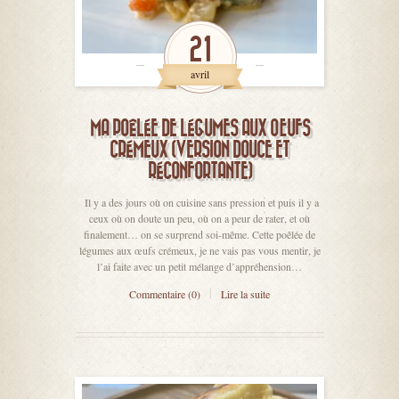
21
avril
MA POÊLÉE DE LÉGUMES AUX ŒUFS
CRÉMEUX (VERSION DOUCE ET
RÉCONFORTANTE)
Il y a des jours où on cuisine sans pression et puis il y a
ceux où on doute un peu, où on a peur de rater, et où
finalement… on se surprend soi-même. Cette poêlée de
légumes aux œufs crémeux, je ne vais pas vous mentir, je
l’ai faite avec un petit mélange d’appréhension…
Commentaire (0)
Lire la suite