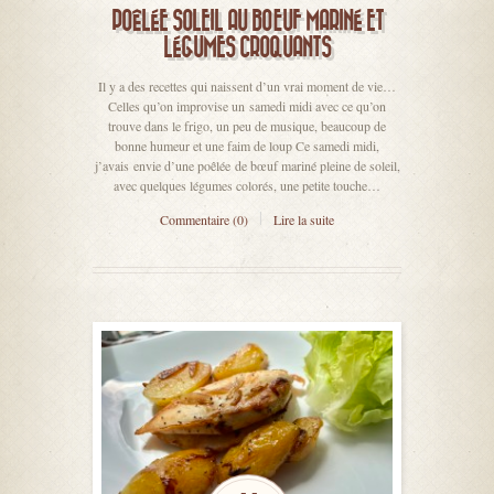
POÊLÉE SOLEIL AU BŒUF MARINÉ ET
LÉGUMES CROQUANTS
Il y a des recettes qui naissent d’un vrai moment de vie…
Celles qu’on improvise un samedi midi avec ce qu’on
trouve dans le frigo, un peu de musique, beaucoup de
bonne humeur et une faim de loup Ce samedi midi,
j’avais envie d’une poêlée de bœuf mariné pleine de soleil,
avec quelques légumes colorés, une petite touche…
Commentaire (0)
Lire la suite