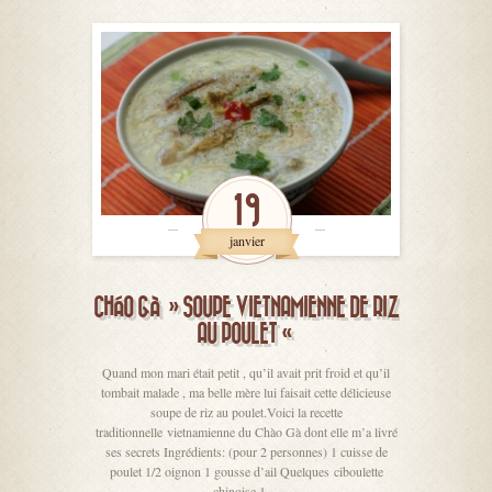
19
janvier
CHÁO GÀ » SOUPE VIETNAMIENNE DE RIZ
AU POULET «
Quand mon mari était petit , qu’il avait prit froid et qu’il
tombait malade , ma belle mère lui faisait cette délicieuse
soupe de riz au poulet.Voici la recette
traditionnelle vietnamienne du Chào Gà dont elle m’a livré
ses secrets Ingrédients: (pour 2 personnes) 1 cuisse de
poulet 1/2 oignon 1 gousse d’ail Quelques ciboulette
chinoise 1…