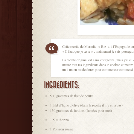
Cette recette de Marmite » Riz » à l’Espagnole au
« Il faut que je teste » , maintenant je sais pourquoi 
La recette original est sans courgettes, mais j’ai e
mettre tout les ingrédients dans le cookéo et mettr
un à un en mode dorer pour commencer comme si c
INGRÉDIENTS:
500 grammes de filet de poulet
1 filet d’huile d’olive (dans la recette il n’y en a pas)
150 grammes de lardons (fumées pour moi)
150 Chorizo
1 Poivron rouge