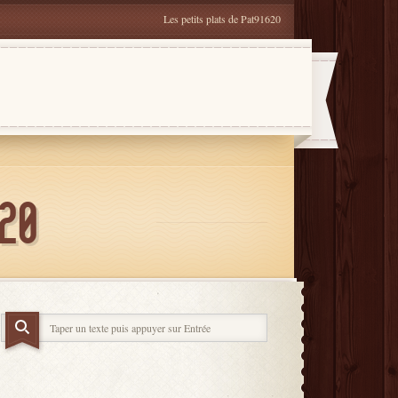
Les petits plats de Pat91620
620