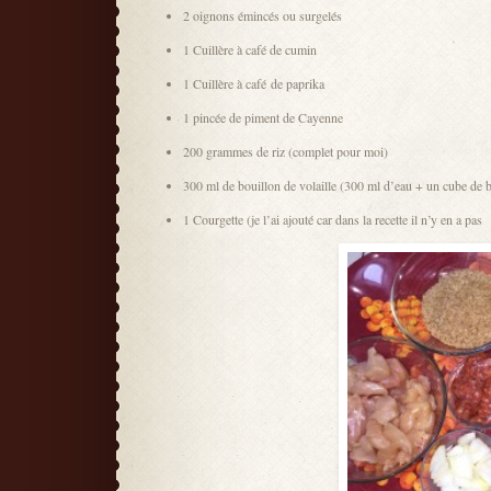
2 oignons émincés ou surgelés
1 Cuillère à café de cumin
1 Cuillère à café de paprika
1 pincée de piment de Cayenne
200 grammes de riz (complet pour moi)
300 ml de bouillon de volaille (300 ml d’eau + un cube de b
1 Courgette (je l’ai ajouté car dans la recette il n’y en a pas