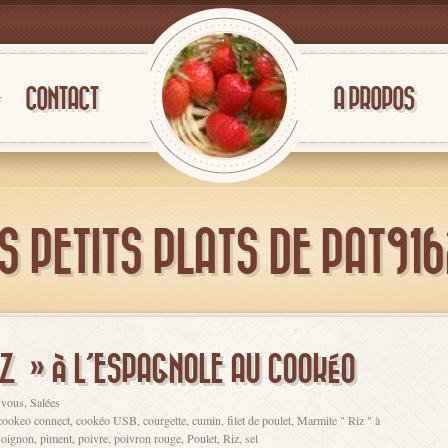
CONTACT
A PROPOS
S PETITS PLATS DE PAT91
Z » À L’ESPAGNOLE AU COOKÉO
r vous
,
Salées
cookeo connect
,
cookéo USB
,
courgette
,
cumin
,
filet de poulet
,
Marmite " Riz " à
,
oignon
,
piment
,
poivre
,
poivron rouge
,
Poulet
,
Riz
,
sel