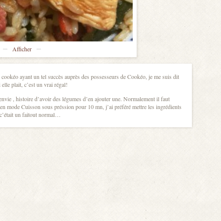
Afficher
 cookéo ayant un tel succès auprès des possesseurs de Cookéo, je me suis dit
elle plait, c’est un vrai régal!
u envie , histoire d’avoir des légumes d’en ajouter une. Normalement il faut
e en mode Cuisson sous préssion pour 10 mn, j’ai préféré mettre les ingrédients
’était un faitout normal…