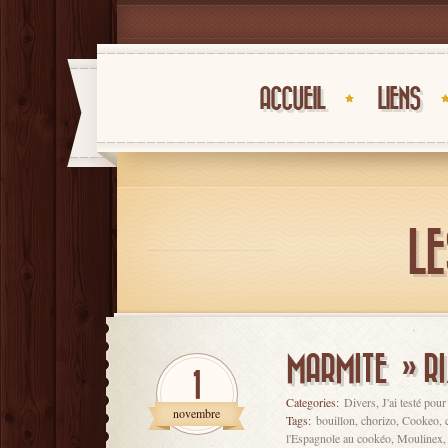
ACCUEIL
LIENS
LE
MARMITE » RI
1
Categories:
Divers
,
J'ai testé pou
novembre
Tags:
bouillon
,
chorizo
,
Cookeo
,
l'Espagnole au cookéo
,
Moulinex