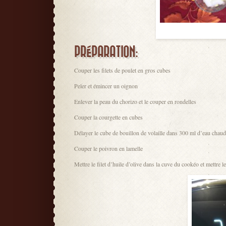
PRÉPARATION:
Couper les filets de poulet en gros cubes
Peler et émincer un oignon
Enlever la peau du chorizo et le couper en rondelles
Couper la courgette en cubes
Délayer le cube de bouillon de volaille dans 300 ml d’eau chau
Couper le poivron en lamelle
Mettre le filet d’huile d’olive dans la cuve du cookéo et mettre 