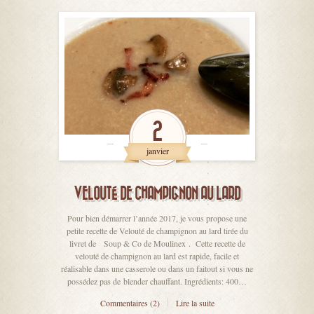
2
janvier
VELOUTÉ DE CHAMPIGNON AU LARD
Pour bien démarrer l’année 2017, je vous propose une
petite recette de Velouté de champignon au lard tirée du
livret de Soup & Co de Moulinex . Cette recette de
velouté de champignon au lard est rapide, facile et
réalisable dans une casserole ou dans un faitout si vous ne
possédez pas de blender chauffant. Ingrédients: 400…
Commentaires (2)
Lire la suite