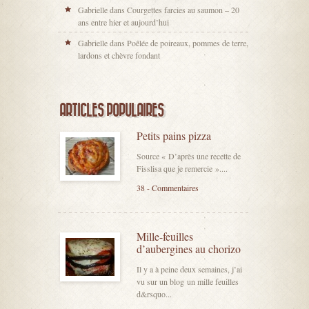
Gabrielle
dans
Courgettes farcies au saumon – 20
ans entre hier et aujourd’hui
Gabrielle
dans
Poêlée de poireaux, pommes de terre,
lardons et chèvre fondant
ARTICLES POPULAIRES
Petits pains pizza
Source « D’après une recette de
Fisslisa que je remercie »....
38 - Commentaires
Mille-feuilles
d’aubergines au chorizo
Il y a à peine deux semaines, j’ai
vu sur un blog un mille feuilles
d&rsquo...