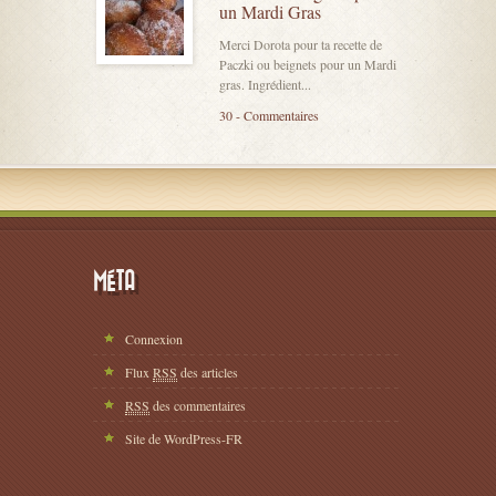
un Mardi Gras
Merci Dorota pour ta recette de
Paczki ou beignets pour un Mardi
gras. Ingrédient...
30 - Commentaires
MÉTA
Connexion
Flux
RSS
des articles
RSS
des commentaires
Site de WordPress-FR