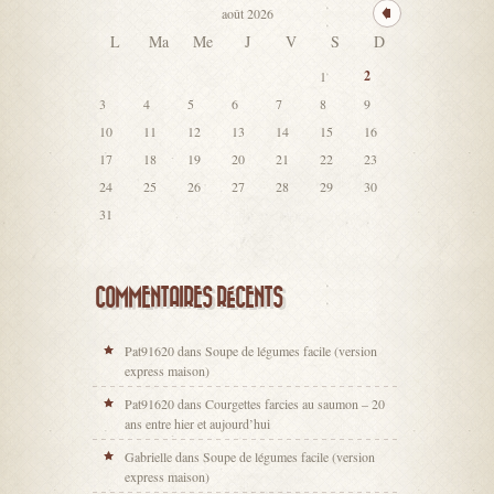
août 2026
L
Ma
Me
J
V
S
D
2
1
3
4
5
6
7
8
9
10
11
12
13
14
15
16
17
18
19
20
21
22
23
24
25
26
27
28
29
30
31
COMMENTAIRES RÉCENTS
Pat91620
dans
Soupe de légumes facile (version
express maison)
Pat91620
dans
Courgettes farcies au saumon – 20
ans entre hier et aujourd’hui
Gabrielle
dans
Soupe de légumes facile (version
express maison)