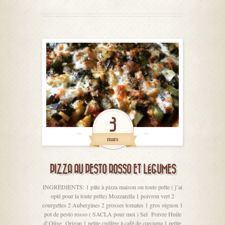
3
mars
PIZZA AU PESTO ROSSO ET LÉGUMES
INGRÉDIENTS: 1 pâte à pizza maison ou toute prête ( j’ai
opté pour la toute prête) Mozzarella 1 poivron vert 2
courgettes 2 Aubergines 2 grosses tomates 1 gros oignon 1
pot de pesto rosso ( SACLA pour moi ) Sel Poivre Huile
d’Olive Origan 1 petite cuillère à café de curcuma 1 petite