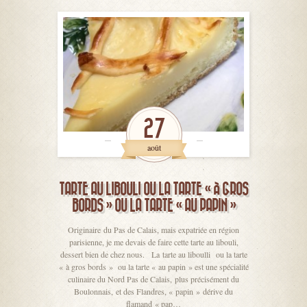
27
août
TARTE AU LIBOULI OU LA TARTE « À GROS
BORDS » OU LA TARTE « AU PAPIN »
Originaire du Pas de Calais, mais expatriée en région
parisienne, je me devais de faire cette tarte au libouli,
dessert bien de chez nous. La tarte au liboulli ou la tarte
« à gros bords » ou la tarte « au papin » est une spécialité
culinaire du Nord Pas de Calais, plus précisément du
Boulonnais, et des Flandres, « papin » dérive du
flamand « pap…