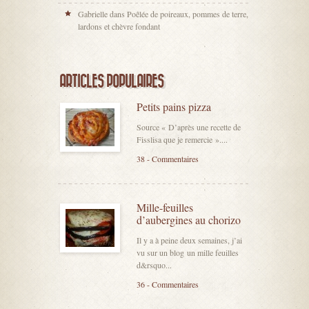
Gabrielle
dans
Poêlée de poireaux, pommes de terre,
lardons et chèvre fondant
ARTICLES POPULAIRES
Petits pains pizza
Source « D’après une recette de
Fisslisa que je remercie »....
38 - Commentaires
Mille-feuilles
d’aubergines au chorizo
Il y a à peine deux semaines, j’ai
vu sur un blog un mille feuilles
d&rsquo...
36 - Commentaires