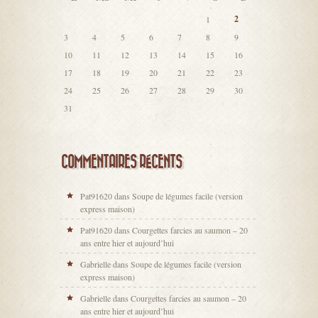
2
1
3
4
5
6
7
8
9
10
11
12
13
14
15
16
17
18
19
20
21
22
23
24
25
26
27
28
29
30
31
COMMENTAIRES RÉCENTS
Pat91620
dans
Soupe de légumes facile (version
express maison)
Pat91620
dans
Courgettes farcies au saumon – 20
ans entre hier et aujourd’hui
Gabrielle
dans
Soupe de légumes facile (version
express maison)
Gabrielle
dans
Courgettes farcies au saumon – 20
ans entre hier et aujourd’hui