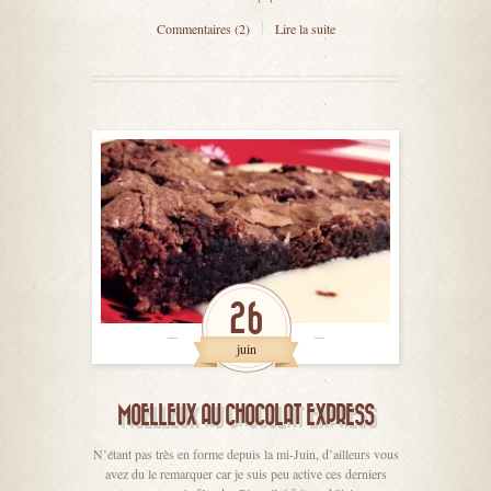
Commentaires (2)
Lire la suite
26
juin
MOELLEUX AU CHOCOLAT EXPRESS
N’étant pas très en forme depuis la mi-Juin, d’ailleurs vous
avez du le remarquer car je suis peu active ces derniers