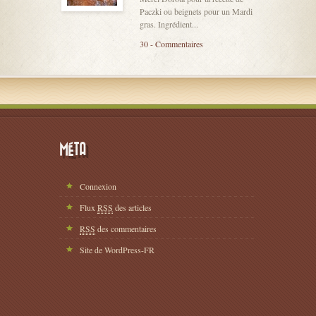
Paczki ou beignets pour un Mardi
gras. Ingrédient...
30 - Commentaires
MÉTA
Connexion
Flux
RSS
des articles
RSS
des commentaires
Site de WordPress-FR