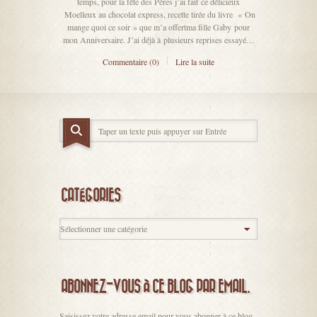
temps, pour la fête des Pères j’ai fait ce délicieux
Moelleux au chocolat express, recette tirée du livre « On
mange quoi ce soir » que m’a offertma fille Gaby pour
mon Anniversaire. J’ai déjà à plusieurs reprises essayé…
Commentaire (0)
Lire la suite
CATÉGORIES
ABONNEZ-VOUS À CE BLOG PAR EMAIL.
Saisissez votre adresse email pour vous abonner à ce blog