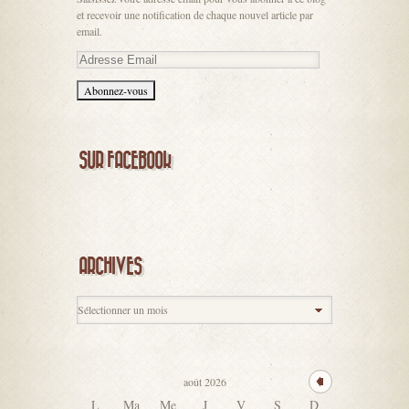
et recevoir une notification de chaque nouvel article par
email.
Adresse
Email
SUR FACEBOOK
ARCHIVES
août 2026
L
Ma
Me
J
V
S
D