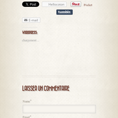
Hellocoton
Pocket
E-mail
WORDPRESS:
chargement…
LAISSER UN COMMENTAIRE
*
Name
*
Email