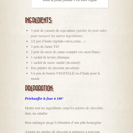
INGRÉDIENTS:
3 pots de yaourts de soja nature
(garder les pots vides
pour mesurer les autres ingrédients)
1/2 pot d’huile végétale (olive,colza…)
3 pots de farine T45
2 pots de sucre de canne complet (ou sucre blanc)
1 sachet de levure chimique
1 sachet de sucre vanillé
(facultatif)
Des pépites de chocolat
(facultatif)
Un peu de beurre VEGETALE ou d’huile pour le
moule
PRÉPARATION:
Préchauffer le four à 180°
Mettre tout les ingrédients
(sauf les pépites de chocolat)
dans un saladier
Bien mélanger jusqu’à obtention d’une pâte homogène
Ajouter les pépites de chocolat et mélanger à nouveau