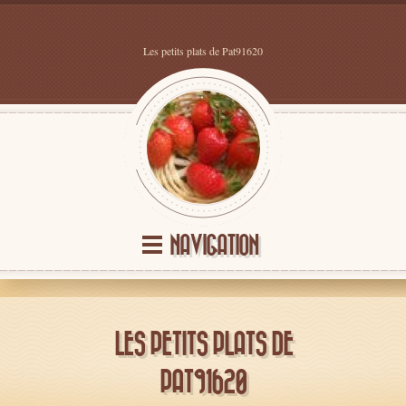
Les petits plats de Pat91620
NAVIGATION
LES PETITS PLATS DE
PAT91620