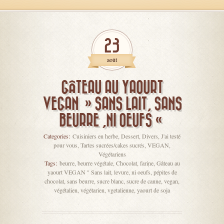
23
août
GÂTEAU AU YAOURT
VEGAN » SANS LAIT, SANS
BEURRE ,NI OEUFS «
Categories:
Cuisiniers en herbe
,
Dessert
,
Divers
,
J'ai testé
pour vous
,
Tartes sucrées/cakes sucrés
,
VEGAN
,
Végétariens
Tags:
beurre
,
beurre végétale
,
Chocolat
,
farine
,
Gâteau au
yaourt VEGAN " Sans lait
,
levure
,
ni oeufs
,
pépites de
chocolat
,
sans beurre
,
sucre blanc
,
sucre de canne
,
vegan
,
végétalien
,
végétarien
,
vgetalienne
,
yaourt de soja