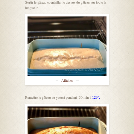
Sortir le gâteau et entailler le dessus du gâteau sur toute la
longueur
Afficher
Remettre le gâteau au yaourt pendant 30 min à
120°.