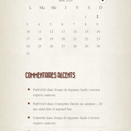
L
Ma
Me
J
V
S
D
2
1
3
4
5
6
7
8
9
10
11
12
13
14
15
16
17
18
19
20
21
22
23
24
25
26
27
28
29
30
31
COMMENTAIRES RÉCENTS
Pat91620
dans
Soupe de légumes facile (version
express maison)
Pat91620
dans
Courgettes farcies au saumon – 20
ans entre hier et aujourd’hui
Gabrielle
dans
Soupe de légumes facile (version
express maison)