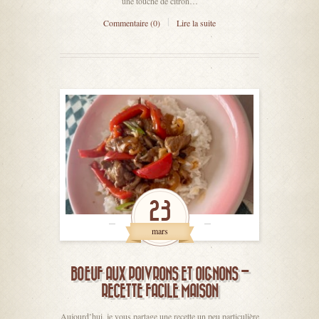
une touche de citron…
Commentaire (0)
Lire la suite
23
mars
BŒUF AUX POIVRONS ET OIGNONS –
RECETTE FACILE MAISON
Aujourd’hui, je vous partage une recette un peu particulière