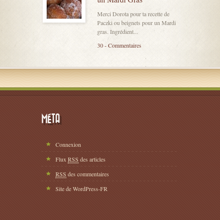
Merci Dorota pour ta recette de
Paczki ou beignets pour un Mardi
gras. Ingrédient...
30 - Commentaires
MÉTA
Connexion
Flux
RSS
des articles
RSS
des commentaires
Site de WordPress-FR