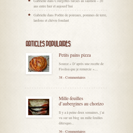
Gabrielle
dans
Courgettes farcies au saumon – 20
ans entre hier et aujourd’hui
Gabrielle
dans
Poêlée de poireaux, pommes de terre,
lardons et chèvre fondant
ARTICLES POPULAIRES
Petits pains pizza
Source « D’après une recette de
Fisslisa que je remercie »....
38 - Commentaires
Mille-feuilles
d’aubergines au chorizo
Il y a à peine deux semaines, j’ai
vu sur un blog un mille feuilles
d&rsquo...
36 - Commentaires