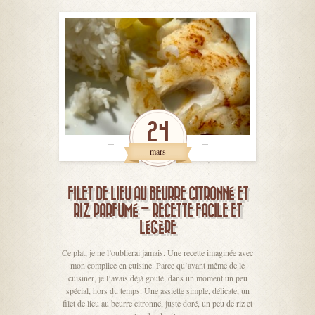
24
mars
FILET DE LIEU AU BEURRE CITRONNÉ ET
RIZ PARFUMÉ – RECETTE FACILE ET
LÉGÈRE
Ce plat, je ne l’oublierai jamais. Une recette imaginée avec
mon complice en cuisine. Parce qu’avant même de le
cuisiner, je l’avais déjà goûté, dans un moment un peu
spécial, hors du temps. Une assiette simple, délicate, un
filet de lieu au beurre citronné, juste doré, un peu de riz et