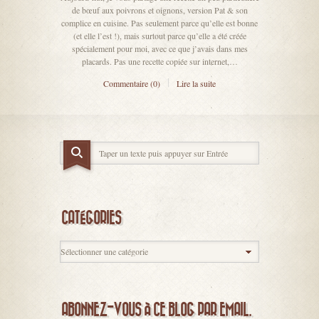
de bœuf aux poivrons et oignons, version Pat & son
complice en cuisine. Pas seulement parce qu’elle est bonne
(et elle l’est !), mais surtout parce qu’elle a été créée
spécialement pour moi, avec ce que j’avais dans mes
placards. Pas une recette copiée sur internet,…
Commentaire (0)
Lire la suite
CATÉGORIES
ABONNEZ-VOUS À CE BLOG PAR EMAIL.