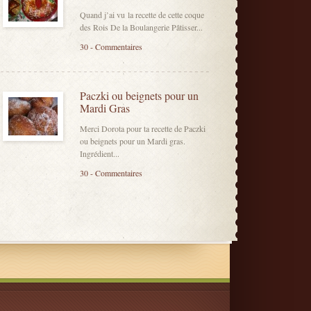
Quand j’ai vu la recette de cette coque
des Rois De la Boulangerie Pâtisser...
30 - Commentaires
Paczki ou beignets pour un
Mardi Gras
Merci Dorota pour ta recette de Paczki
ou beignets pour un Mardi gras.
Ingrédient...
30 - Commentaires