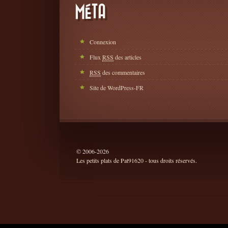
MÉTA
Connexion
Flux
RSS
des articles
RSS
des commentaires
Site de WordPress-FR
© 2006-2026
Les petits plats de Pat91620 - tous droits réservés.