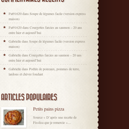
Pat91620
dans
Soupe de légumes facile (version express
maison)
Pat91620
dans
Courgettes farcies au saumon – 20 ans
entre hier et aujourd’hui
Gabrielle
dans
Soupe de légumes facile (version express
maison)
Gabrielle
dans
Courgettes farcies au saumon – 20 ans
entre hier et aujourd’hui
Gabrielle
dans
Poêlée de poireaux, pommes de terre,
lardons et chèvre fondant
ARTICLES POPULAIRES
Petits pains pizza
Source « D’après une recette de
Fisslisa que je remercie »....