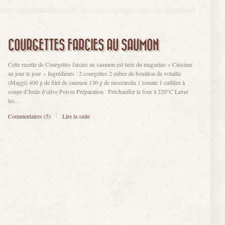
COURGETTES FARCIES AU SAUMON
Cette recette de Courgettes farcies au saumon est tirée du magazine « Cuisiner
au jour le jour » Ingrédients : 2 courgettes 2 cubes de bouillon de volaille
(Maggi) 400 g de filet de saumon 130 g de mozzarella 1 tomate 1 cuillère à
soupe d’huile d’olive Poivre Préparation : Préchauffer le four à 220°C Laver
les…
Commentaires (5)
Lire la suite