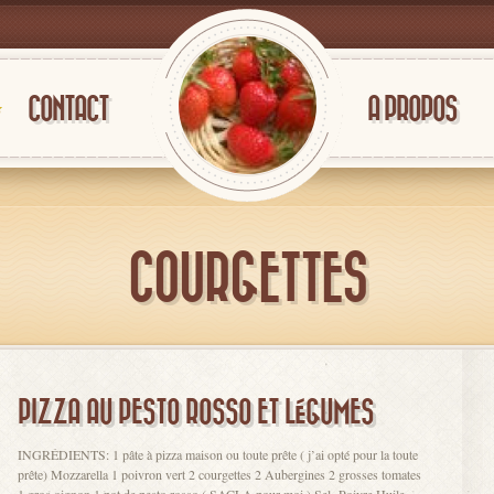
CONTACT
A PROPOS
COURGETTES
PIZZA AU PESTO ROSSO ET LÉGUMES
INGRÉDIENTS: 1 pâte à pizza maison ou toute prête ( j’ai opté pour la toute
prête) Mozzarella 1 poivron vert 2 courgettes 2 Aubergines 2 grosses tomates