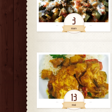
3
mars
13
mai