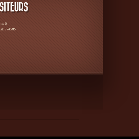
SITEURS
ne: 0
tal: 774585