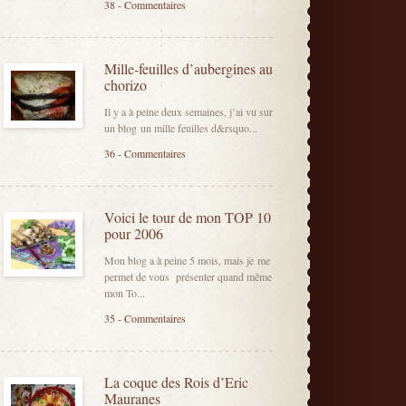
38 - Commentaires
Mille-feuilles d’aubergines au
chorizo
Il y a à peine deux semaines, j’ai vu sur
un blog un mille feuilles d&rsquo...
36 - Commentaires
Voici le tour de mon TOP 10
pour 2006
Mon blog a à peine 5 mois, mais je me
permet de vous présenter quand même
mon To...
35 - Commentaires
La coque des Rois d’Eric
Mauranes