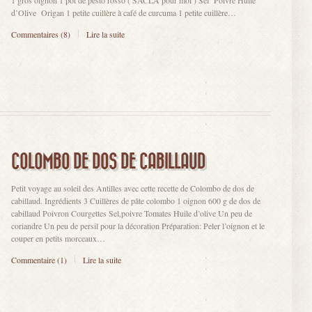
1 gros oignon 1 pot de pesto rosso ( SACLA pour moi ) Sel Poivre Huile
d’Olive Origan 1 petite cuillère à café de curcuma 1 petite cuillère…
Commentaires (8)
Lire la suite
COLOMBO DE DOS DE CABILLAUD
Petit voyage au soleil des Antilles avec cette recette de Colombo de dos de
cabillaud. Ingrédients 3 Cuillères de pâte colombo 1 oignon 600 g de dos de
cabillaud Poivron Courgettes Sel,poivre Tomates Huile d’olive Un peu de
coriandre Un peu de persil pour la décoration Préparation: Peler l’oignon et le
couper en petits morceaux…
Commentaire (1)
Lire la suite