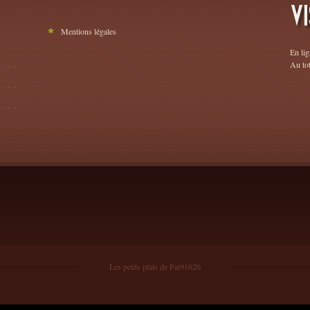
VI
Mentions légales
En lig
Au to
Les petits plats de Pat91620