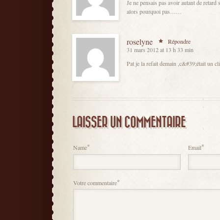
Je ne pensais pas avoir autant de retard 
alors pourquoi pas……
roselyne
Répondre
31 mars 2012 at 13 h 33 min
Pat je la refait demain ,c&#39;était un 
LAISSER UN COMMENTAIRE
*
*
Name
Email
*
Votre commentaire