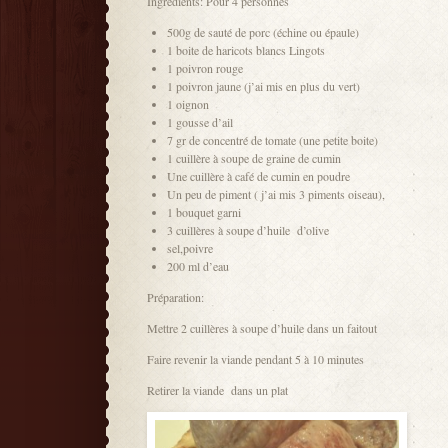
Ingrédients: Pour 4 personnes
500g de sauté de porc (échine ou épaule)
1 boite de haricots blancs Lingots
1 poivron rouge
1 poivron jaune (j’ai mis en plus du vert)
1 oignon
1 gousse d’ail
7 gr de concentré de tomate (une petite boite)
1 cuillère à soupe de graine de cumin
Une cuillère à café de cumin en poudre
Un peu de piment ( j’ai mis 3 piments oiseau),
1 bouquet garni
3 cuillères à soupe d’huile d’olive
sel,poivre
200 ml d’eau
Préparation:
Mettre 2 cuillères à soupe d’huile dans un faitout
Faire revenir la viande pendant 5 à 10 minutes
Retirer la viande dans un plat