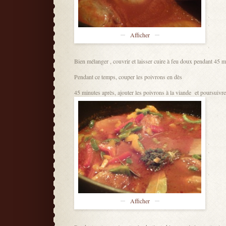
Afficher
Bien mélanger , couvrir et laisser cuire à feu doux pendant 45 
Pendant ce temps, couper les poivrons en dès
45 minutes après, ajouter les poivrons à la viande et poursuivr
Afficher