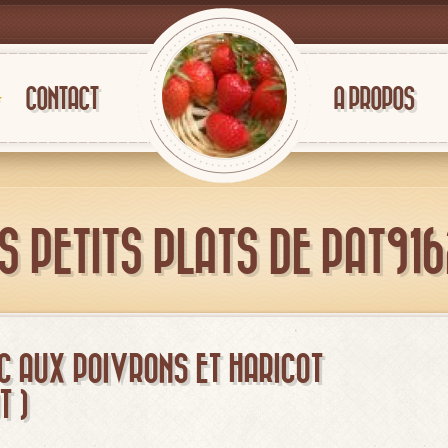
CONTACT
A PROPOS
S PETITS PLATS DE PAT91
C AUX POIVRONS ET HARICOT
T )