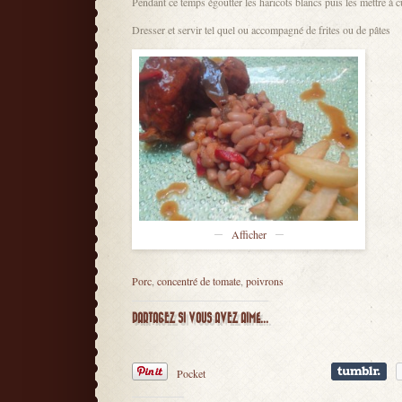
Pendant ce temps égoutter les haricots blancs puis les mettre à
Dresser et servir tel quel ou accompagné de frites ou de pâtes
Afficher
Porc
,
concentré de tomate
,
poivrons
PARTAGEZ SI VOUS AVEZ AIMÉ...
Pocket