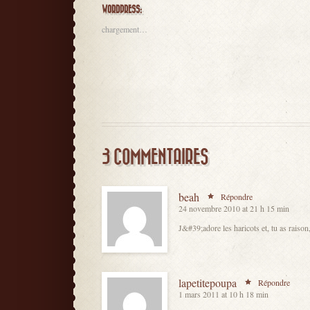
WORDPRESS:
chargement…
3 COMMENTAIRES
beah
Répondre
24 novembre 2010 at 21 h 15 min
J&#39;adore les haricots et, tu as raison
lapetitepoupa
Répondre
1 mars 2011 at 10 h 18 min