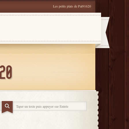
Les petits plats de Pat91620
620