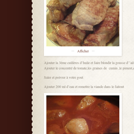
Afficher
Ajouter la 3ème cuillères d’huile et faire blondir la gousse d’’ail
Ajouter le concentré de tomate,les graines de cumin ,le piment,e
Saler et poivrer à votre gout
Ajouter 200 ml d’eau et remettre la viande dans le faitout