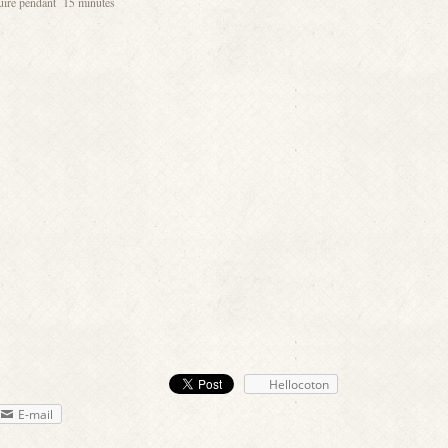
 cuire pendant 15 minutes
Hellocoton
E-mail