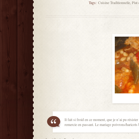
Tags:
Cuisine Traditionnelle
,
Plat
Il fait si froid en ce moment, que je n’ai pu résist
remercie en passant. Le mariage poivrons/haricots