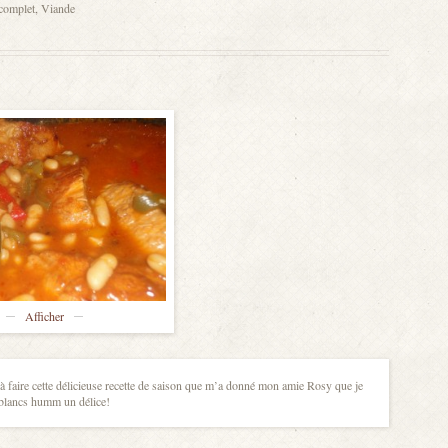
 complet
,
Viande
Afficher
er à faire cette délicieuse recette de saison que m’a donné mon amie Rosy que je
 blancs humm un délice!