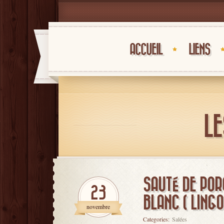
ACCUEIL
LIENS
LE
SAUTÉ DE POR
23
BLANC ( LINGO
novembre
Categories:
Salées