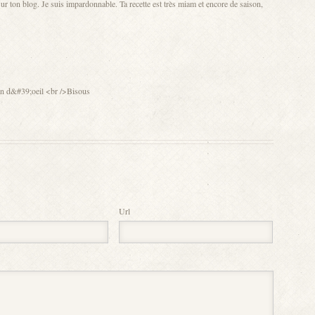
sur ton blog. Je suis impardonnable. Ta recette est très miam et encore de saison,
clin d&#39;oeil <br />Bisous
Url