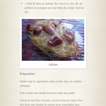
1 boîte de thon au naturel, des saucisses, des dès de
jambon ou pourquoi pas une boîte de corned beef en
dès.
Afficher
Préparation:
Mettre tout les ingrédients dans l’ordre dans un saladier,
mélanger.
Faire fondre une moitié du beurre dans une poêle.
Verser le tout dans la poêle, couvrir et laisser cuire à feu
très doux une dizaine de minute pour la première face,