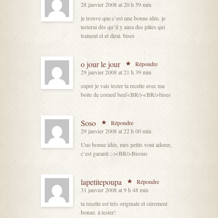
28 janvier 2008 at 20 h 59 min
je trouve que c’est une bonne idée. je
testerai dès qu’il y aura des pâtes qui
trainent et et dirai. bises
o jour le jour
Répondre
29 janvier 2008 at 21 h 39 min
super je vais tester ta recette avec ma
boite de corned beef<BR/><BR/>bises
Soso
Répondre
29 janvier 2008 at 22 h 00 min
Une bonne idée, mes petits vont adorer,
c’est garanti ;-)<BR/>Bisous
lapetitepoupa
Répondre
31 janvier 2008 at 9 h 48 min
ta recette est très originale et sûrement
bonne. à tester!