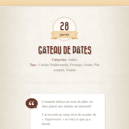
28
janvier
GÂTEAU DE PÂTES
Categories:
Salées
Tags:
Cuisine Traditionnelle
,
Fromage
,
Gratin
,
Plat
complet
,
Viande
Comment utiliser un reste de pâtes ou
faire plaisir aux enfants un mercredi!
J’ai ressorti un vieux livre de recettes de
« Tupperware »
et voici ce que ça a
donné.