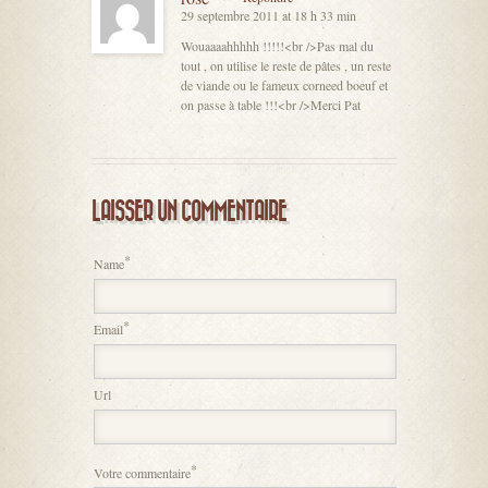
29 septembre 2011 at 18 h 33 min
Wouaaaahhhhh !!!!!<br />Pas mal du
tout , on utilise le reste de pâtes , un reste
de viande ou le fameux corneed boeuf et
on passe à table !!!<br />Merci Pat
LAISSER UN COMMENTAIRE
*
Name
*
Email
Url
*
Votre commentaire