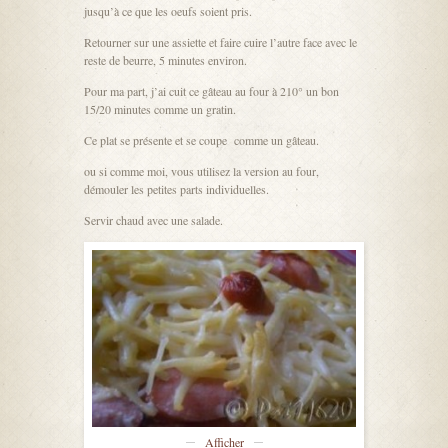
jusqu’à ce que les oeufs soient pris.
Retourner sur une assiette et faire cuire l’autre face avec le
reste de beurre, 5 minutes environ.
Pour ma part, j’ai cuit ce gâteau au four à 210° un bon
15/20 minutes comme un gratin.
Ce plat se présente et se coupe comme un gâteau.
ou si comme moi, vous utilisez la version au four,
démouler les petites parts individuelles.
Servir chaud avec une salade.
Afficher