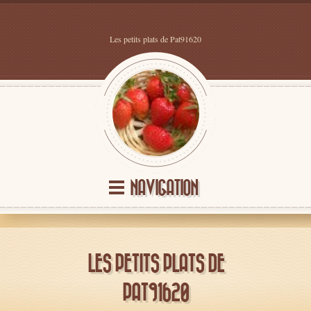
Les petits plats de Pat91620
NAVIGATION
LES PETITS PLATS DE
PAT91620