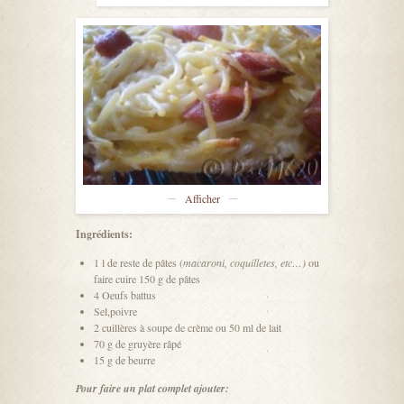
Afficher
Ingrédients:
1 l de reste de pâtes (
macaroni, coquilletes, etc…)
ou
faire cuire 150 g de pâtes
4 Oeufs battus
Sel,poivre
2 cuillères à soupe de crème ou 50 ml de lait
70 g de gruyère râpé
15 g de beurre
Pour faire un plat complet ajouter: