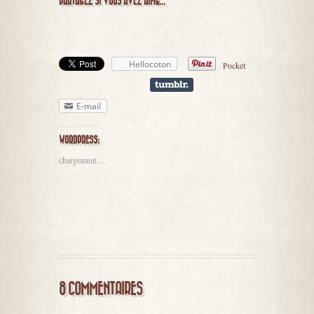
PARTAGEZ SI VOUS AVEZ AIMÉ...
Hellocoton
Pocket
E-mail
WORDPRESS:
chargement…
8 COMMENTAIRES