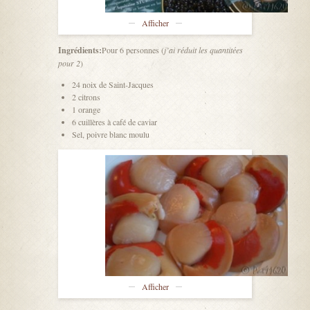
Afficher
Ingrédients:
Pour 6 personnes (
j’ai réduit les quantitées
pour 2
)
24 noix de Saint-Jacques
2 citrons
1 orange
6 cuillères à café de caviar
Sel, poivre blanc moulu
Afficher