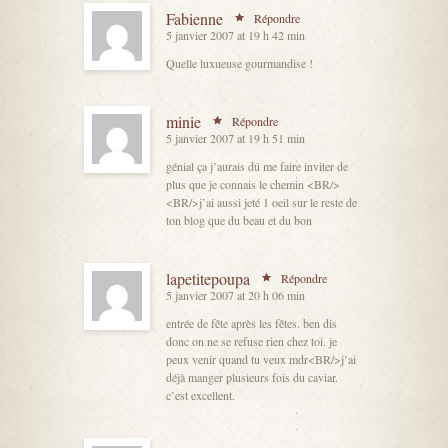
Fabienne
Répondre
5 janvier 2007 at 19 h 42 min
Quelle luxueuse gourmandise !
minie
Répondre
5 janvier 2007 at 19 h 51 min
génial ça j’aurais dû me faire inviter de
plus que je connais le chemin <BR/>
<BR/>j’ai aussi jeté 1 oeil sur le reste de
ton blog que du beau et du bon
lapetitepoupa
Répondre
5 janvier 2007 at 20 h 06 min
entrée de fête après les fêtes. ben dis
donc on ne se refuse rien chez toi. je
peux venir quand tu veux mdr<BR/>j’ai
déjà manger plusieurs fois du caviar.
c’est excellent.