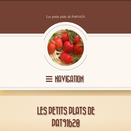
Les petits plats de Pat91620
NAVIGATION
LES PETITS PLATS DE
PAT91620