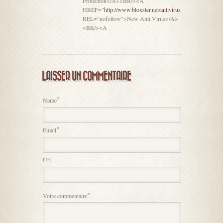
Protection</A><BR/><A
HREF="
http://www.bloxster.net/antivirus/&quot
;
REL="nofollow">New Anti Virus</A>
<BR/><A
LAISSER UN COMMENTAIRE
*
Name
*
Email
Url
*
Votre commentaire