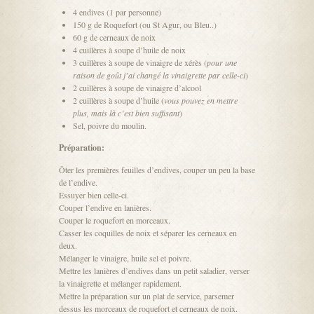
4 endives (1 par personne)
150 g de Roquefort (ou St Agur, ou Bleu..)
60 g de cerneaux de noix
4 cuillères à soupe d’huile de noix
3 cuillères à soupe de vinaigre de xérès (
pour une
raison de goût j’ai changé la vinaigrette par celle-ci
)
2 cuillères à soupe de vinaigre d’alcool
2 cuillères à soupe d’huile (
vous pouvez en mettre
plus, mais là c’est bien suffisant
)
Sel, poivre du moulin.
Préparation:
Ôter les premières feuilles d’endives, couper un peu la base
de l’endive.
Essuyer bien celle-ci.
Couper l’endive en lanières.
Couper le roquefort en morceaux.
Casser les coquilles de noix et séparer les cerneaux en
deux.
Mélanger le vinaigre, huile sel et poivre.
Mettre les lanières d’endives dans un petit saladier, verser
la vinaigrette et mélanger rapidement.
Mettre la préparation sur un plat de service, parsemer
dessus les morceaux de roquefort et cerneaux de noix.