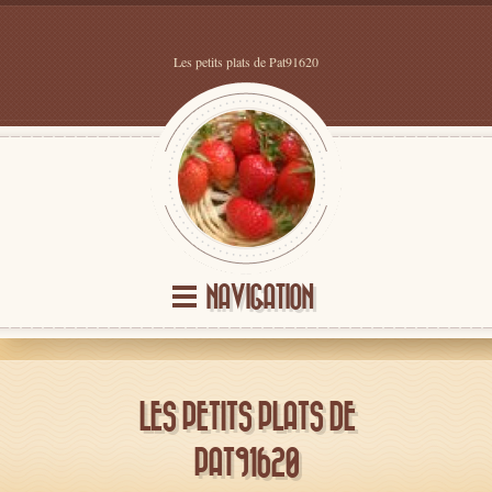
Les petits plats de Pat91620
NAVIGATION
LES PETITS PLATS DE
PAT91620