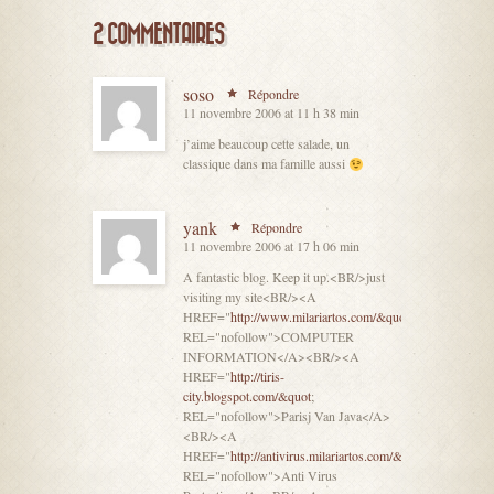
2 COMMENTAIRES
soso
Répondre
11 novembre 2006 at 11 h 38 min
j’aime beaucoup cette salade, un
classique dans ma famille aussi
yank
Répondre
11 novembre 2006 at 17 h 06 min
A fantastic blog. Keep it up.<BR/>just
visiting my site<BR/><A
HREF="
http://www.milariartos.com/&quot
;
REL="nofollow">COMPUTER
INFORMATION</A><BR/><A
HREF="
http://tiris-
city.blogspot.com/&quot
;
REL="nofollow">Parisj Van Java</A>
<BR/><A
HREF="
http://antivirus.milariartos.com/&quot
;
REL="nofollow">Anti Virus