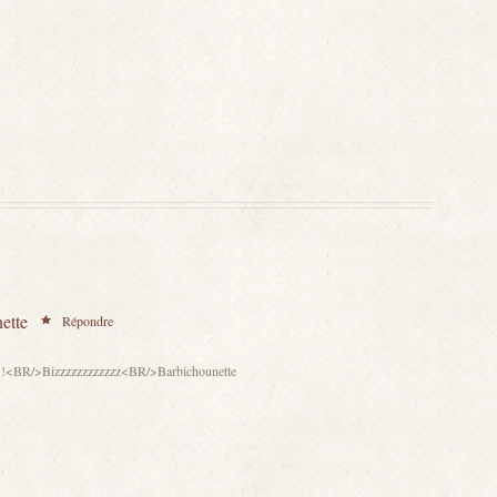
ette
Répondre
!!!!<BR/>Bizzzzzzzzzzzz<BR/>Barbichounette