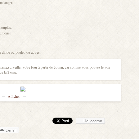
 mélanger.
souples.
itionel.
dinde ou poulet, ou autres.
te,surveiller votre four à partir de 20 mn, car comme vous pouvez le voir
ue la 2 eme.
Afficher
Hellocoton
E-mail