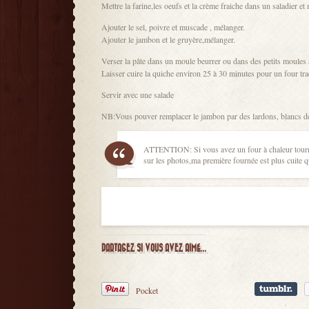
Mettre la farine,les oeufs et la crème fraiche dans un saladier et
Ajouter le sel, poivre et muscade , mélanger.
Ajouter le jambon et le gruyère,mélanger.
Verser la pâte dans un moule beurrer ou dans des petits moules 
Laisser cuire la quiche environ 25 à 30 minutes pour un four trad
Servir avec une salade
NB:Vous pouver remplacer le jambon par des lardons, blancs de 
ATTENTION: Si vous avez un four à chaleur tournan
sur les photos,ma première fournée est plus cuite q
PARTAGEZ SI VOUS AVEZ AIMÉ...
Pocket