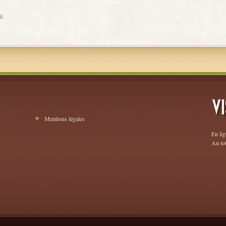
l.
VI
Mentions légales
En lig
Au to