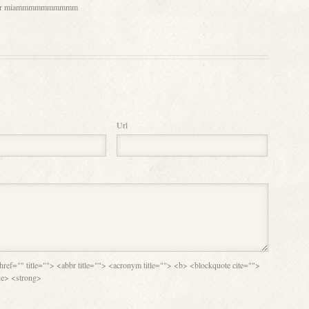
 a l’air miammmmmmmmmm
Url
a href="" title=""> <abbr title=""> <acronym title=""> <b> <blockquote cite="">
ke> <strong>