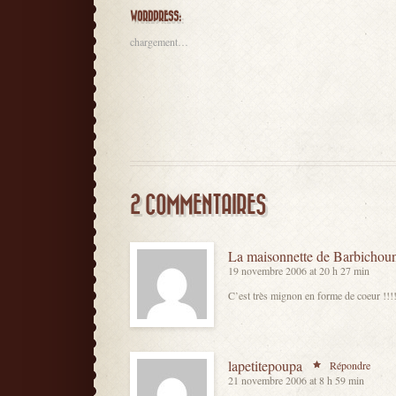
WORDPRESS:
chargement…
2 COMMENTAIRES
La maisonnette de Barbichoun
19 novembre 2006 at 20 h 27 min
C’est très mignon en forme de coeur !
lapetitepoupa
Répondre
21 novembre 2006 at 8 h 59 min