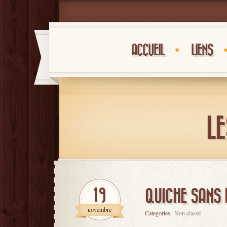
ACCUEIL
LIENS
LE
19
QUICHE SANS 
novembre
Categories:
Non classé