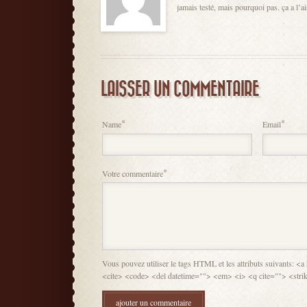
jamais testé, mais pourquoi pas. ça
LAISSER UN COMMENTAIRE
*
*
Name
Email
*
Votre commentaire
Vous pouvez utiliser le tags HTML et les attributs suivants: <
<cite> <code> <del datetime=""> <em> <i> <q cite=""> <stri