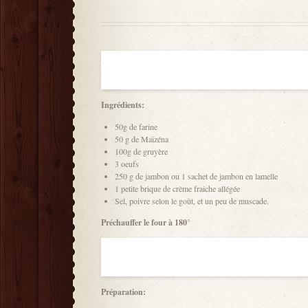
Ingrédients:
50g de farine
50 g de Maïzéna
100g de gruyère
3 oeufs
250 g de jambon ou 1 sachet de jambon en lamelle
1 petite brique de crème fraiche allégée
Sel, poivre selon le goût, et un peu de muscade.
Préchauffer le four à 180°
Préparation: