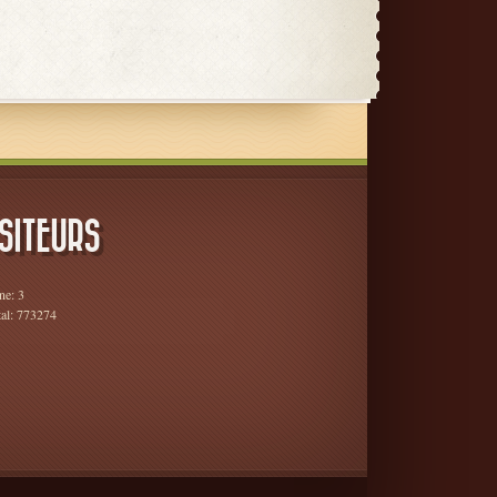
SITEURS
ne: 3
tal: 773274