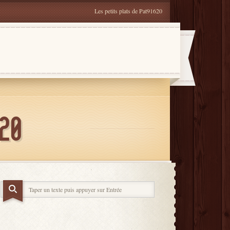
Les petits plats de Pat91620
620